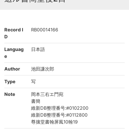
Record I
RB00014166
D
Languag
日本語
e
Author
池田謙次郎
Type
写
Note
岡本三右エ門宛
書簡
維新DB整理番号:#0102200
維新DB整理番号:#0112800
尊攘堂書翰屏風10翰19