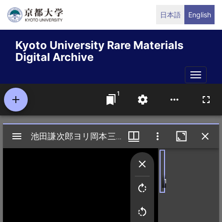
Skip
日本語
English
to
main
Kyoto University Rare Materials
content
Digital Archive
Toggle
naviga