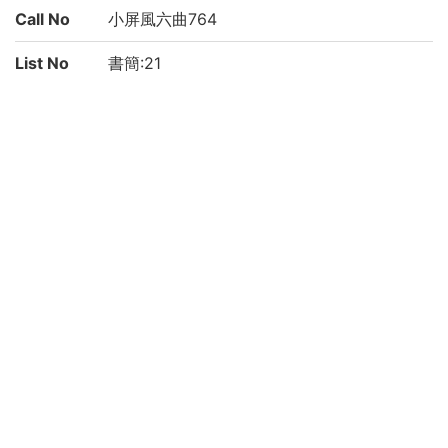
Call No
小屏風六曲764
List No
書簡:21
書簡:119
Rights
Guide for
https://rmda.kulib.kyoto-u.ac.jp/en/reuse
Content
Reuse
Attributi
京都大学附属図書館 Main Library, Kyoto U
on
niversity
Collectio
維新特別資料文庫
n