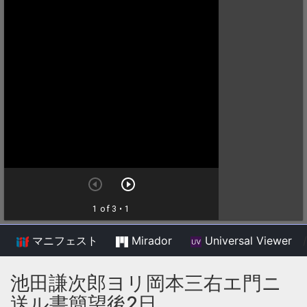
マニフェスト
Mirador
Universal Viewer
/
池田謙次郎ヨリ岡本三右エ門ニ
送ル書簡望後2日