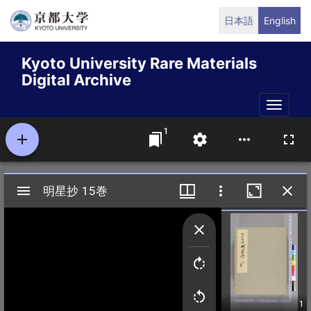
Skip
日本語
English
to
main
Kyoto University Rare Materials
content
Digital Archive
Toggle
naviga