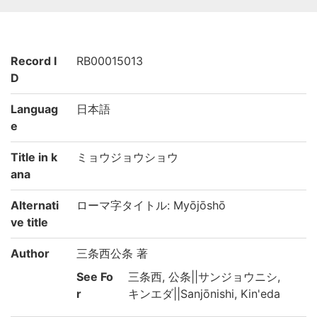
Record I
RB00015013
D
Languag
日本語
e
Title in k
ミョウジョウショウ
ana
Alternati
ローマ字タイトル: Myōjōshō
ve title
Author
三条西公条 著
See Fo
三条西, 公条||サンジョウニシ,
r
キンエダ||Sanjōnishi, Kin'eda