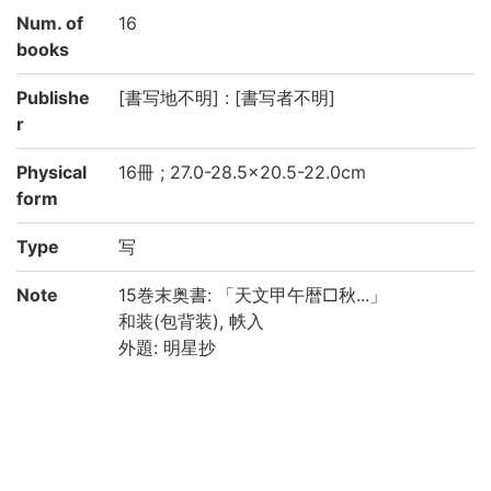
Num. of
16
books
Publishe
[書写地不明] : [書写者不明]
r
Physical
16冊 ; 27.0-28.5×20.5-22.0cm
form
Type
写
Note
15巻末奥書: 「天文甲午暦□秋...」
和装(包背装), 帙入
外題: 明星抄
〈奥〉天文3年の奥書あり。〈書〉朱書あ
り,「右三光院御本ニテ今校合者也」等の墨
書あり。〈般〉付箋あり。
国文学研究資料館「日本語の歴史的典籍の
国際共同研究ネットワーク構築計画」によ