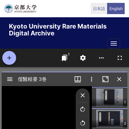
Skip
日本語
English
to
main
Kyoto University Rare Materials
content
Digital Archive
Toggle
naviga