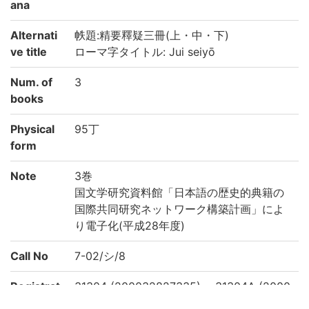
ana
Alternati
帙題:精要釋疑三冊(上・中・下)
ve title
ローマ字タイトル: Jui seiyō
Num. of
3
books
Physical
95丁
form
Note
3巻
国文学研究資料館「日本語の歴史的典籍の
国際共同研究ネットワーク構築計画」によ
り電子化(平成28年度)
Call No
7-02/シ/8
Registrat
31304 (200032827335)、 31304A (2000
ion No
32827344)、 31344B (200032827353)