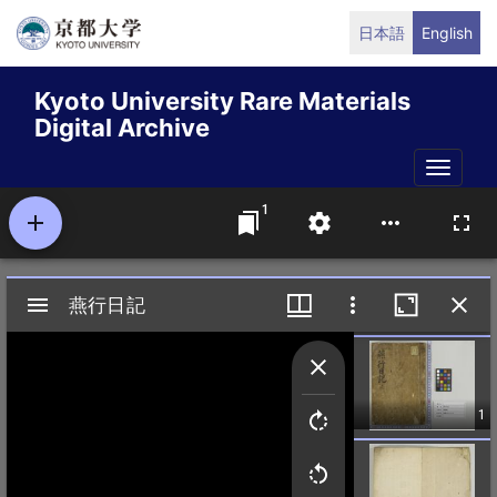
Skip
日本語
English
to
main
Kyoto University Rare Materials
content
Digital Archive
Toggle
naviga