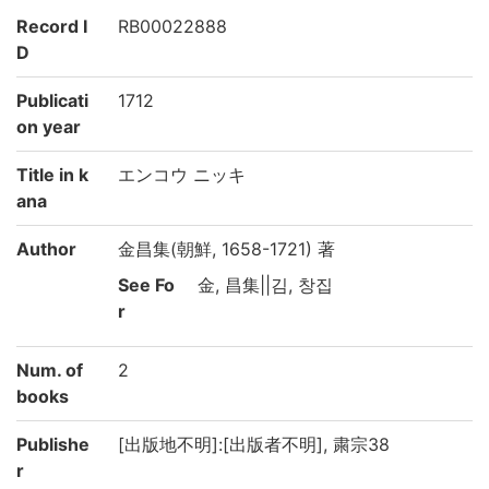
Record I
RB00022888
D
Publicati
1712
on year
Title in k
エンコウ ニッキ
ana
Author
金昌集(朝鮮, 1658-1721) 著
See Fo
金, 昌集||김, 창집
r
Num. of
2
books
Publishe
[出版地不明]:[出版者不明], 粛宗38
r