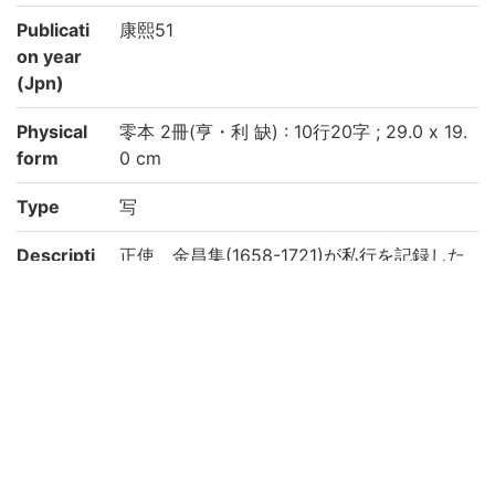
Publicati
康熙51
on year
(Jpn)
Physical
零本 2冊(亨・利 缺) : 10行20字 ; 29.0 x 19.
form
0 cm
Type
写
Descripti
正使、金昌集(1658-1721)が私行を記録した
on
『老稼斎燕行日記』の筆写本。
Note
筆寫本
表題: 燕行日記(元, 貞)
内題: 燕行日記
備考: 五針眼線裝, 楮紙
附属図書館・人文科学研究所・韓国高麗大
学校「韓国古文献の調査及び解題及びデジ
タルイメージの構築事業に関する協定」に