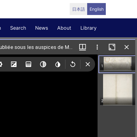
日本語
English
n
Search
News
About
Library