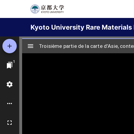
Skip
to
Main
main
Kyoto University Rare Materials 
content
navigation