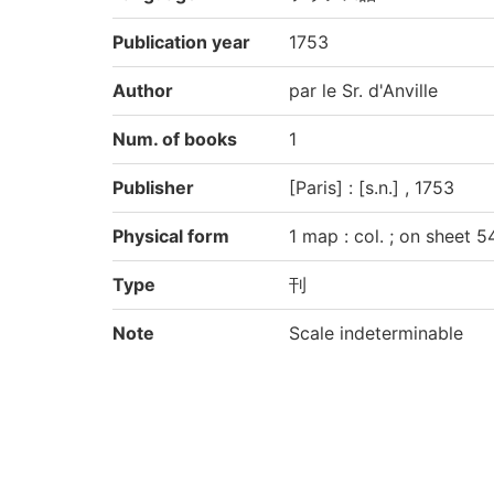
Publication year
1753
Author
par le Sr. d'Anville
Num. of books
1
Publisher
[Paris] : [s.n.] , 1753
Physical form
1 map : col. ; on sheet 
Type
刊
Note
Scale indeterminable
Call No
292.9/A/2
Registration No
05009517
Creation year
2018