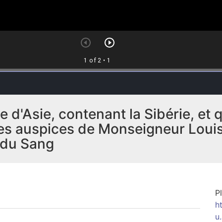
te d'Asie, contenant la Sibérie, et
s les auspices de Monseigneur Loui
 du Sang
P
h
u