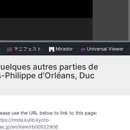
マニフェスト
Mirador
Universal Viewer
/
 quelques autres parties de
s-Philippe d'Orléans, Duc
lease use the URL below to link to this page:
ttps://rmda.kulib.kyoto-
.ac.jp/en/item/rb00022906