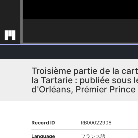
Troisième partie de la car
la Tartarie : publiée sou
d'Orléans, Prémier Prince
Record ID
RB00022906
Language
フランス語