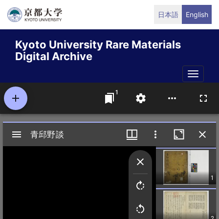
Skip
日本語
English
to
main
Kyoto University Rare Materials
content
Digital Archive
Toggle
naviga