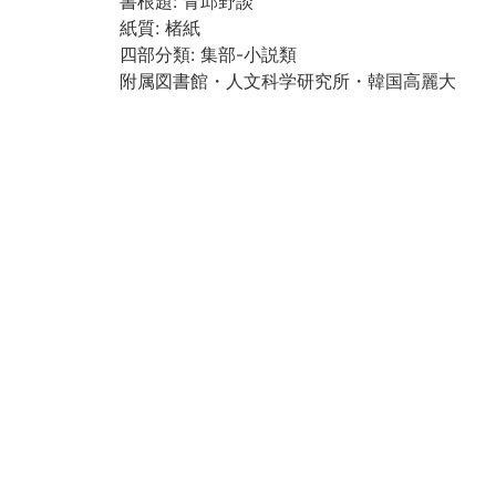
書根題: 青邱野談
紙質: 楮紙
四部分類: 集部-小説類
附属図書館・人文科学研究所・韓国高麗大
学校「韓国古文献の調査及び解題及びデジ
タルイメージの構築事業に関する協定」に
より電子化
Call No
河合文庫/セ/9
Registrat
193671
ion No
Creation
2018
year
Rights