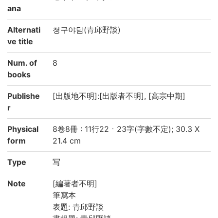
ana
Alternati
청구야담(青邱野談)
ve title
Num. of
8
books
Publishe
[出版地不明]:[出版者不明], [高宗中期]
r
Physical
8卷8冊 : 11行22ㆍ23字(字數不定); 30.3 X
form
21.4 cm
Type
写
Note
[編著者不明]
筆寫本
表題: 青邱野談