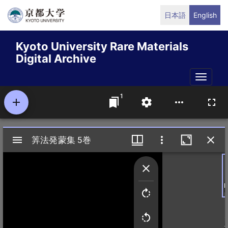
Skip
日本語
English
to
main
Kyoto University Rare Materials
content
Digital Archive
Toggle
naviga