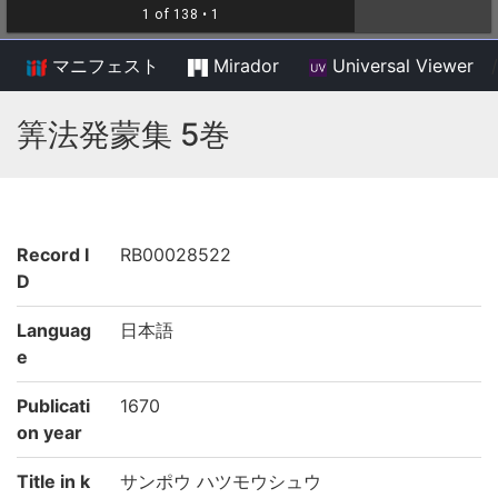
マニフェスト
Mirador
Universal Viewer
/
筭法発蒙集 5巻
Record I
RB00028522
D
Languag
日本語
e
Publicati
1670
on year
Title in k
サンポウ ハツモウシュウ