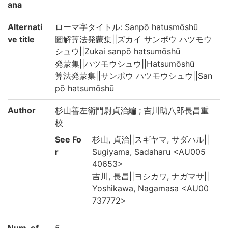
ana
Alternati
ローマ字タイトル: Sanpō hatusmōshū
ve title
圖解筭法発蒙集||ズカイ サンポウ ハツモウ
シュウ||Zukai sanpō hatsumōshū
発蒙集||ハツモウシュウ||Hatsumōshū
算法発蒙集||サンポウ ハツモウシュウ||San
pō hatsumōshū
Author
杉山善左衛門尉貞治編 ; 吉川助八郎長昌重
校
See Fo
杉山, 貞治||スギヤマ, サダハル||
r
Sugiyama, Sadaharu <AU005
40653>
吉川, 長昌||ヨシカワ, ナガマサ||
Yoshikawa, Nagamasa <AU00
737772>