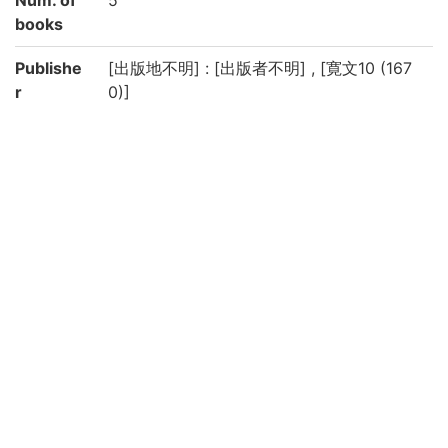
Num. of
5
books
Publishe
[出版地不明] : [出版者不明] , [寛文10 (167
r
0)]
Physical
5冊 : 挿図 ; 26.1×18.2cm
form
Note
題簽: 圖解筭法発蒙集
版心書名: 発蒙集
出版年は序による
序末: 寛文十庚戌九月杉山貞治自叙
跋末: 寛文十庚戌九月甲子吉川氏長昌謹跋
巻之1: 4, 25丁, 巻之2: 20丁, 巻之3: 27丁,
巻之4: 20丁, 巻之5: 27丁
虫損, 汚損, 破損あり
京都大学数学教室貴重書ライブラリよりデ
ータ移行(2019)