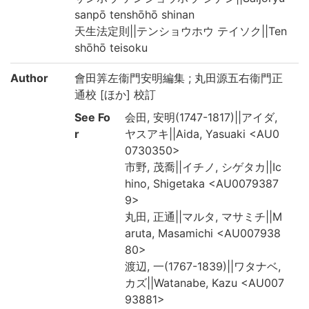
sanpō tenshōhō shinan
天生法定則||テンショウホウ テイソク||Ten
shōhō teisoku
Author
會田筭左衞門安明編集 ; 丸田源五右衞門正
通校 [ほか] 校訂
See Fo
会田, 安明(1747-1817)||アイダ,
r
ヤスアキ||Aida, Yasuaki <AU0
0730350>
市野, 茂喬||イチノ, シゲタカ||Ic
hino, Shigetaka <AU0079387
9>
丸田, 正通||マルタ, マサミチ||M
aruta, Masamichi <AU007938
80>
渡辺, 一(1767-1839)||ワタナベ,
カズ||Watanabe, Kazu <AU007
93881>