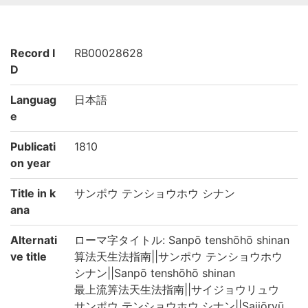
Record I
RB00028628
D
Languag
日本語
e
Publicati
1810
on year
Title in k
サンポウ テンショウホウ シナン
ana
Alternati
ローマ字タイトル: Sanpō tenshōhō shinan
ve title
算法天生法指南||サンポウ テンショウホウ
シナン||Sanpō tenshōhō shinan
最上流筭法天生法指南||サイジョウリュウ
サンポウ テンショウホウ シナン||Saijōryū