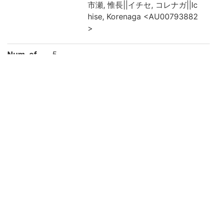
市瀬, 惟長||イチセ, コレナガ||Ic
hise, Korenaga <AU00793882
>
Num. of
5
books
Publishe
東都 : 須原屋市兵衞 : 西村源六 : 須原屋茂兵
r
衞 , 文化7 [1810]
Physical
5冊 : 挿図 ; 25.5×17.9cm
form
Note
本タイトルと責任表示は巻之2首題による
序の書名: 算法天生法指南
見返し, 題簽の書名: 最上流筭法天生法指南
巻之1首題: 天生法定則 (責任表示なし)
巻之2, 4の校訂: 市野金助茂喬, 丸田源五右
衞門正通