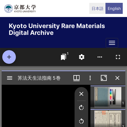
Skip
日本語
English
to
main
Kyoto University Rare Materials
content
Digital Archive
Toggle
naviga