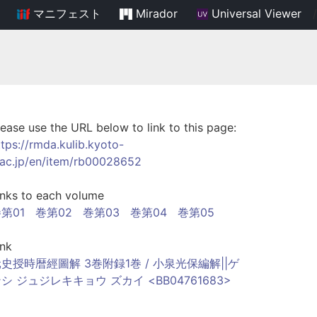
マニフェスト
Mirador
Universal Viewer
/
lease use the URL below to link to this page:
ttps://rmda.kulib.kyoto-
.ac.jp/en/item/rb00028652
inks to each volume
第01
巻第02
巻第03
巻第04
巻第05
ink
史授時暦經圖解 3巻附録1巻 / 小泉光保編解||ゲ
シ ジュジレキキョウ ズカイ <BB04761683>