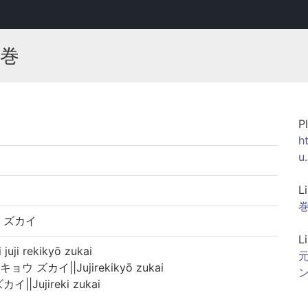
1巻
P
h
u
L
巻
 ズカイ
L
i rekikyō zukai
元
ズカイ||Jujirekikyō zukai
ン
|Jujireki zukai