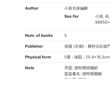
Author
小泉光保編解
See For
小泉, 松
66950
Num. of books
5
Publisher
洛陽 (京都) : 勝村治右衞門 ,
Physical form
5冊 : 挿図 ; 25.4×18.3cm
Note
序題: 授時暦經圖觧
題簽書名: 授時暦圖解
版心題: 圖解
出版年は附録巻末の「元
附録の著者: 小泉光保
刷り題簽による冊次: 巻之1: 
附録の版心の冊次: 卷4附
巻之1: 3, 33丁, 巻之2: 2