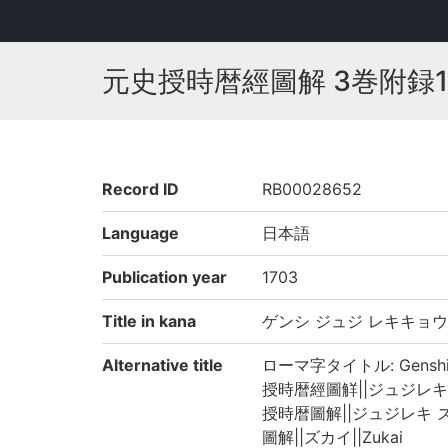
元史授時暦經圖解 3巻附録
Record ID
RB00028652
Language
日本語
Publication year
1703
Title in kana
ゲンシ ジュジ レキキョウ
Alternative title
ローマ字タイトル: Genshi juj
授時暦經圖觧||ジュジレキキョウ 
授時暦圖解||ジュジレキ ズカイ|
圖解||ズカイ||Zukai