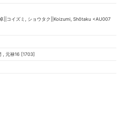
卓||コイズミ, ショウタク||Koizumi, Shōtaku <AU007
>
 元禄16 [1703]
禄十六年癸未月旅王春日徳丙辰」による
春, 巻之2: 夏, 巻之2末: 秋, 巻之3: 冬
録
7丁, 巻之2末: 28-48丁, 巻之3: 38丁, 附録: 30丁