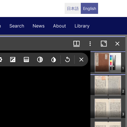
日本語
English
n
Search
News
About
Library