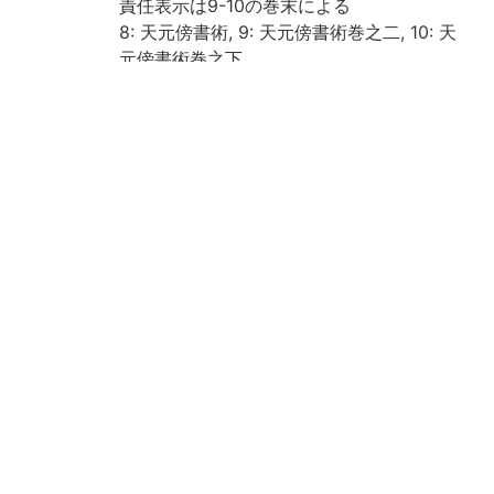
責任表示は9-10の巻末による
8: 天元傍書術, 9: 天元傍書術巻之二, 10: 天
元傍書術巻之下
1: [18]丁, 2: [18]丁, 3: [17]丁, 4: [18]丁, 5:
[18]丁, 6: [18]丁, 7: [18]丁, 8: [18]丁, 9: [1
8]丁, 10: [18]丁
虫損, 汚損, 糸ほつれあり
京都大学数学教室貴重書ライブラリよりデ
ータ移行(2019)
Call No
和/て/006
Registrat
153560
ion No
153560A
153560B
153560C
153560D
153560E
153560F