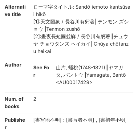
Alternati
ローマ字タイトル: Sandō iemoto kantsūsa
ve title
i hikō
[1]:天文圖象 / 長谷川有躬著||テンモン ズシ
ョウ||Tenmon zushō
[2]:晝夜長短圖並觧 / 長谷川有躬著||チュウ
ヤ チョウタンズ ヘイカイ||Chūya chōtanz
u heikai
Author
See Fo
山片, 蟠桃(1748-1821)||ヤマガ
r
タ, バントウ||Yamagata, Bantō
<AU00017429>
Num. of
2
books
Publishe
[書写地不明] : [書写者不明] , [書初年不明]
r