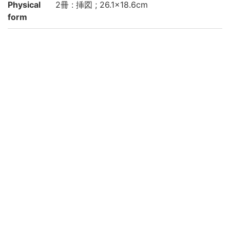
Physical
2冊 : 挿図 ; 26.1×18.6cm
form
Note
写本
本タイトルは版心による
[2]題簽書名: 晝夜長短圖 : 註解寛政中秋末
全
[2]巻末に「寛政五年癸丑秋九月長谷川有躬
著」とあり
[2]最終丁に「此本者不許他見不出□外秘中
之秘本矣 阪府 貫通齋主人誌」とあり
長谷川有躬は山片蟠桃の別称
[1]: [13]丁, [2]: [12]丁
冊次は便宜上1-2とした
挿図に彩色あり
虫損, 汚損あり
京都大学数学教室貴重書ライブラリよりデ
ータ移行(2019)