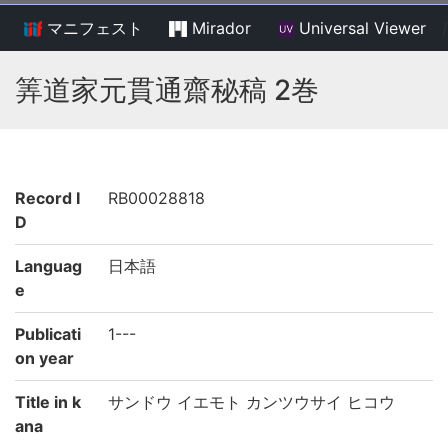
マニフェスト
Mirador
Universal Viewer
/
筭道家元貫通齋秘稿 2巻
Record I
RB00028818
D
Languag
日本語
e
Publicati
1---
on year
Title in k
サンドウ イエモト カンツウサイ ヒコウ
ana