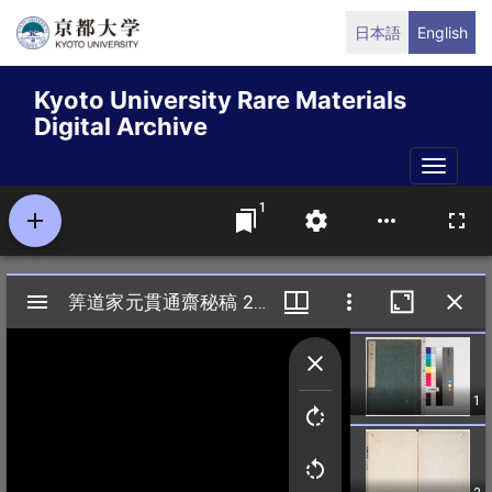
Skip
日本語
English
to
main
Kyoto University Rare Materials
content
Digital Archive
Toggle
naviga