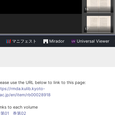
マニフェスト
Mirador
Universal Viewer
/
lease use the URL below to link to this page:
ttps://rmda.kulib.kyoto-
.ac.jp/en/item/rb00028918
inks to each volume
第01
巻第02