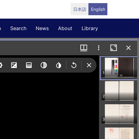
日本語
English
n
Search
News
About
Library