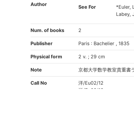
Author
See For
*Euler,
Labey, 
Num. of books
2
Publisher
Paris : Bachelier , 1835
Physical form
2 v. ; 29 cm
Note
京都大学数学教室貴重書ラ
Call No
洋/Eu02/12
洋/Eu02/13
Registration No
200031058240
29203
List No
1045