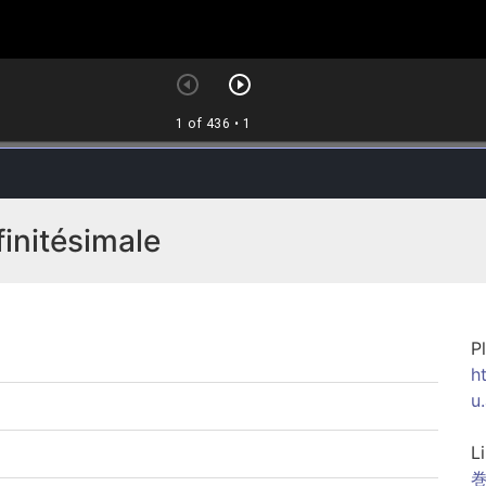
finitésimale
P
h
u
L
巻