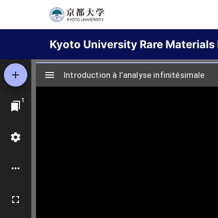
Skip
to
Main
main
Kyoto University Rare Materials 
content
navigation