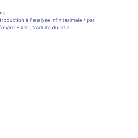
ink
ntroduction à l'analyse infinitésimale / par
éonard Euler ; traduite du latin…