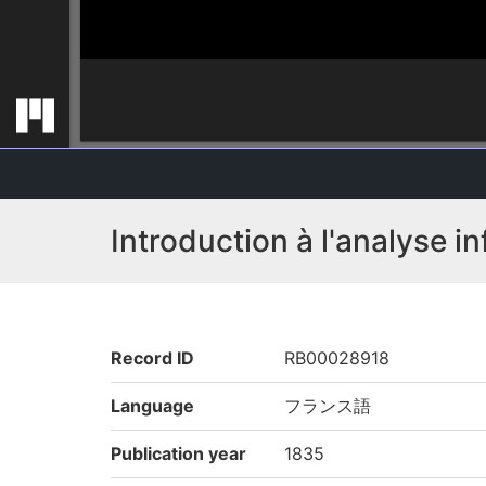
Introduction à l'analyse in
Record ID
RB00028918
Language
フランス語
Publication year
1835