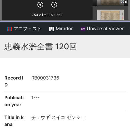
マニフェスト
Mirador
Universal Viewer
/
忠義水滸全書 120回
Record I
RB00031736
D
Publicati
1---
on year
Title in k
チュウギ スイコ ゼンショ
ana