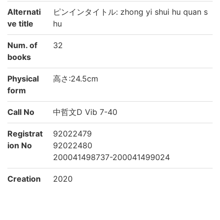
Alternati
ピンインタイトル: zhong yi shui hu quan s
ve title
hu
Num. of
32
books
Physical
高さ:24.5cm
form
Call No
中哲文D Vib 7-40
Registrat
92022479
ion No
92022480
200041498737-200041499024
Creation
2020
year
Rights