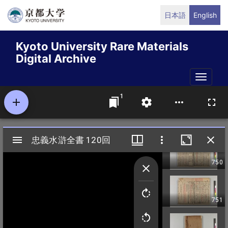
Skip
日本語
English
to
main
Kyoto University Rare Materials
content
Digital Archive
Toggle
naviga