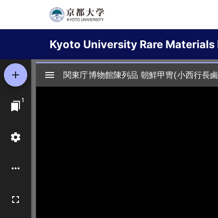
Skip
to
Main
main
Kyoto University Rare Materials 
content
navigation