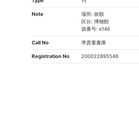
Type
刊
Note
場所: 旅順
区分: 博物館
袋番号: e146
Call No
準貴重書庫
Registration No
200022895548
List No
1035
Rights
Guide for Conten
https://rmda.kulib.kyoto
t Reuse
Attribution
京都大学附属図書館 Main Libr