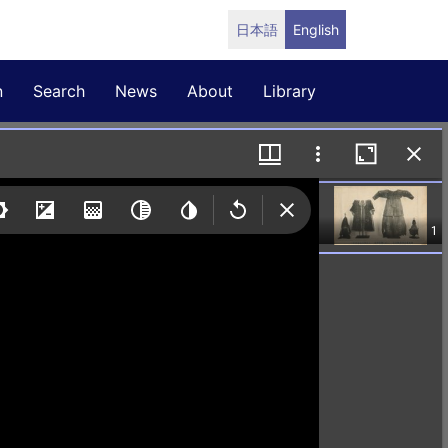
日本語
English
n
Search
News
About
Library