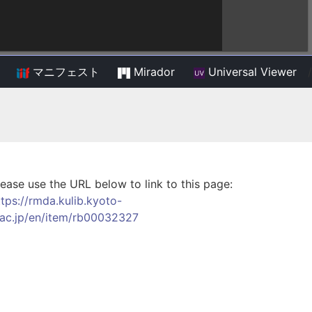
マニフェスト
Mirador
Universal Viewer
/
lease use the URL below to link to this page:
ttps://rmda.kulib.kyoto-
.ac.jp/en/item/rb00032327