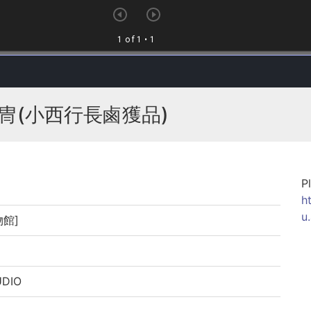
冑(小西行長鹵獲品)
P
h
u
物館]
DIO