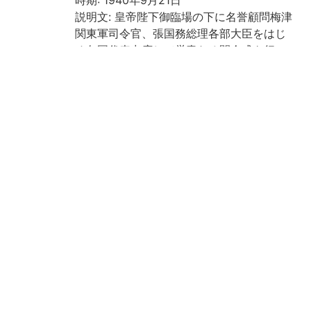
説明文: 皇帝陛下御臨場の下に名誉顧問梅津
関東軍司令官、張国務総理各部大臣をはじ
め各国代表出席して厳粛なる開会式を行
ひ、同廿八日まで協和会中央本部に於て開
かれた。出席代表は、国民各層より成り、
官民対立はもとより階級、職業、民族観念
等一切の差別感を超越して、隔意なき意見
を開陳して上意下達、下意上達の実現をは
かるのである。
Call No
準貴重書庫
Registrat
200022895548
ion No
List No
2163
Rights