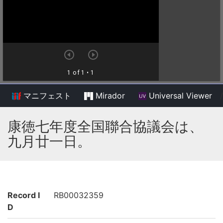
マニフェスト
Mirador
Universal Viewer
/
康徳七年度全国聯合協議会は、
九月廿一日。
Record I
RB00032359
D