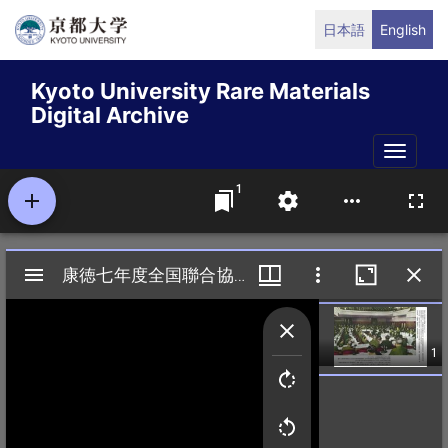
Skip
日本語
English
to
main
Kyoto University Rare Materials
content
Digital Archive
Toggle
naviga