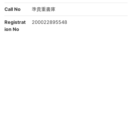
Call No
準貴重書庫
Registrat
200022895548
ion No
List No
2171
Rights
Guide for
https://rmda.kulib.kyoto-u.ac.jp/reuse
Content
Reuse
Attributi
京都大学附属図書館 Main Library, Kyoto U
on
niversity