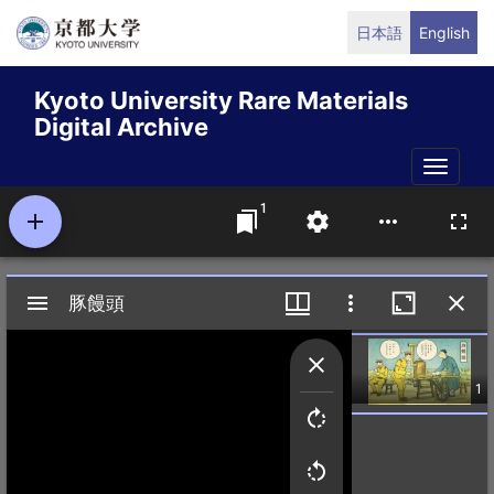
Skip
日本語
English
to
main
Kyoto University Rare Materials
content
Digital Archive
Toggle
naviga