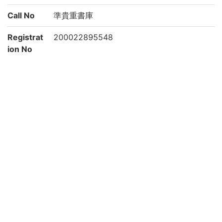
Call No
準貴重書庫
Registrat
200022895548
ion No
List No
2266
Rights
Guide for
https://rmda.kulib.kyoto-u.ac.jp/reuse
Content
Reuse
Attributi
京都大学附属図書館 Main Library, Kyoto U
on
niversity