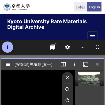
Skip
日本語
English
to
main
Kyoto University Rare Materials
content
Digital Archive
Toggle
naviga