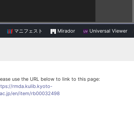
マニフェスト
Mirador
Universal Viewer
/
lease use the URL below to link to this page:
ttps://rmda.kulib.kyoto-
.ac.jp/en/item/rb00032498