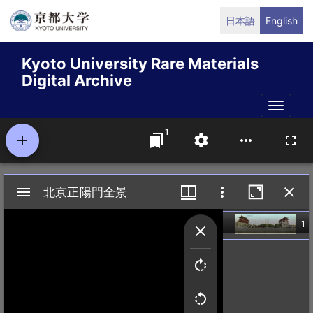
Skip
日本語
English
to
main
Kyoto University Rare Materials
content
Digital Archive
Toggle
naviga