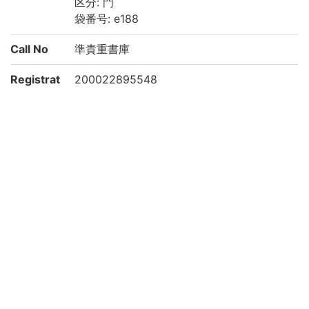
区分: 門
袋番号: e188
Call No
準貴重書庫
Registrat
200022895548
ion No
List No
2307
Rights
Guide for
https://rmda.kulib.kyoto-u.ac.jp/reuse
Content
Reuse
Attributi
京都大学附属図書館 Main Library, Kyoto U