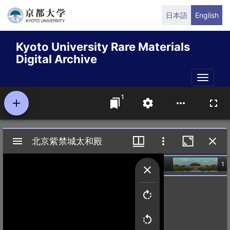
Skip
日本語
English
to
main
Kyoto University Rare Materials
content
Digital Archive
Toggle
naviga