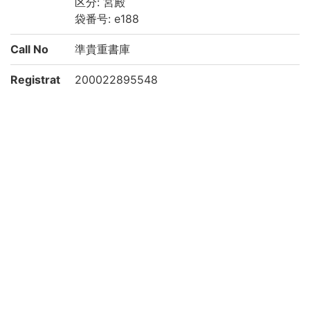
区分: 宮殿
袋番号: e188
Call No
準貴重書庫
Registrat
200022895548
ion No
List No
2313
Rights
Guide for
https://rmda.kulib.kyoto-u.ac.jp/reuse
Content
Reuse
Attributi
京都大学附属図書館 Main Library, Kyoto U