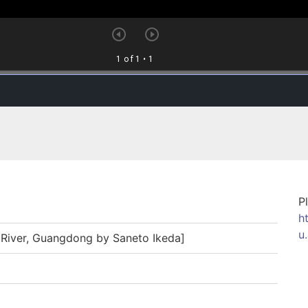
P
h
u
ver, Guangdong by Saneto Ikeda]