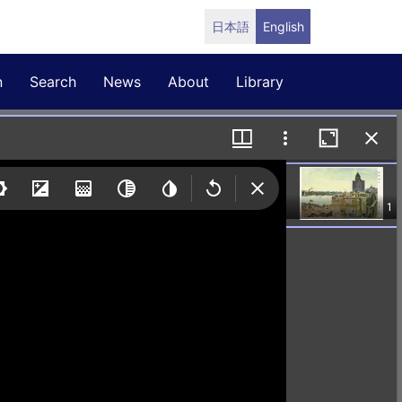
日本語
English
n
Search
News
About
Library