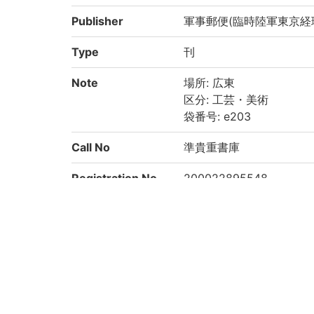
Publisher
軍事郵便(臨時陸軍東京経
Type
刊
Note
場所: 広東
区分: 工芸・美術
袋番号: e203
Call No
準貴重書庫
Registration No
200022895548
List No
2386
Rights