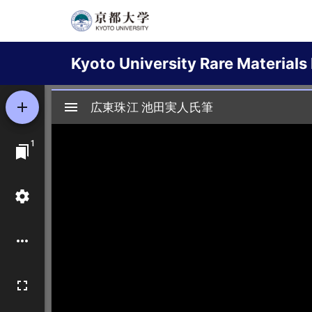
Skip
to
Main
main
Kyoto University Rare Materials 
content
navigation