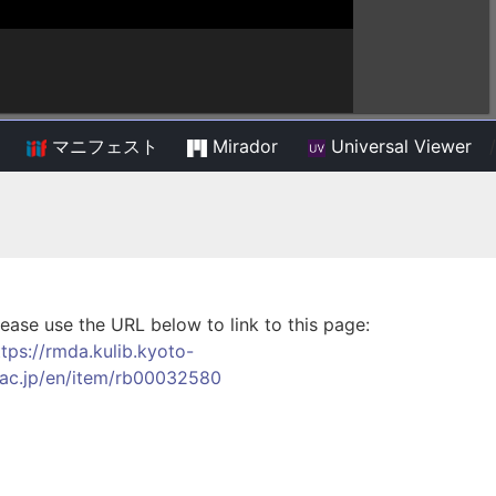
マニフェスト
Mirador
Universal Viewer
/
lease use the URL below to link to this page:
ttps://rmda.kulib.kyoto-
.ac.jp/en/item/rb00032580