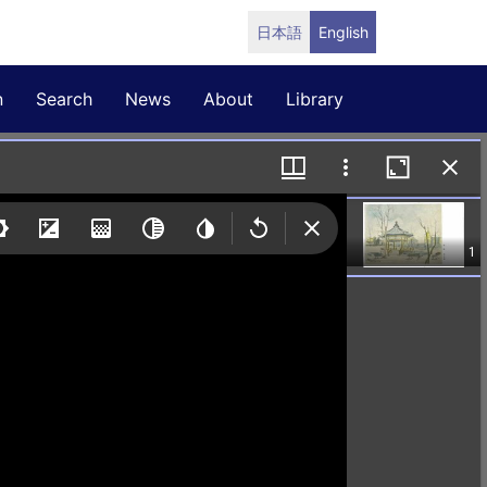
日本語
English
n
Search
News
About
Library