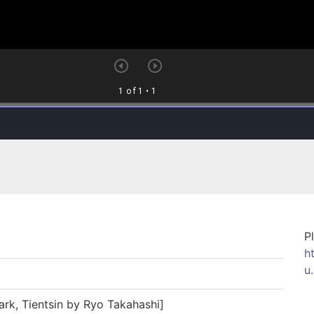
P
h
u
 Tientsin by Ryo Takahashi]