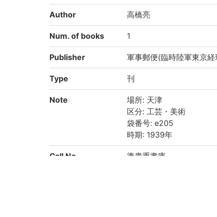
Author
高橋亮
Num. of books
1
Publisher
軍事郵便(臨時陸軍東京経
Type
刊
Note
場所: 天津
区分: 工芸・美術
袋番号: e205
時期: 1939年
Call No
準貴重書庫
Registration No
200022895548
List No
2397