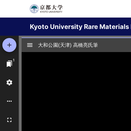
Skip
to
Main
main
Kyoto University Rare Materials 
content
navigation