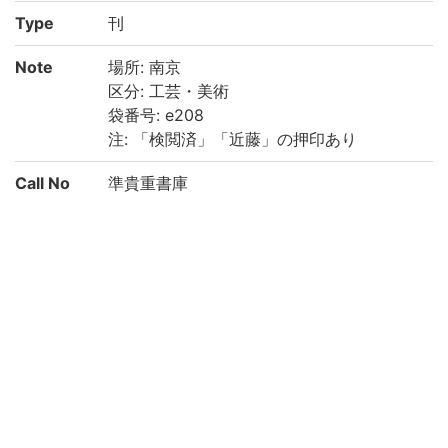
Type
刊
Note
場所: 南京
区分: 工芸・美術
袋番号: e208
注: 「検閲済」「近藤」の押印あり
Call No
準貴重書庫
Registrat
200022895548
ion No
List No
2413
Rights
Guide for
https://rmda.kulib.kyoto-u.ac.jp/reuse