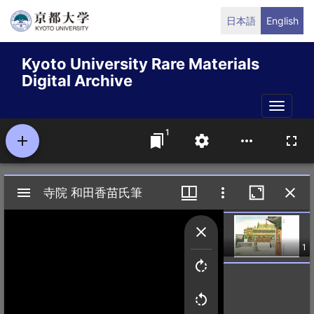
Skip
日本語
English
to
main
Kyoto University Rare Materials
content
Digital Archive
Toggle
naviga