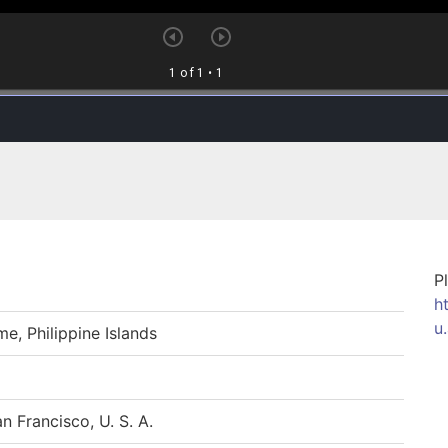
P
h
u
Philippine Islands
n Francisco, U. S. A.