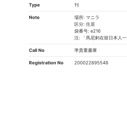
Type
刊
Note
場所: マニラ
区分: 住居
袋番号: e216
注: 「馬尼剌在留日本人
Call No
準貴重書庫
Registration No
200022895548
List No
2480
Rights
Guide for Conten
https://rmda.kulib.kyoto
t Reuse