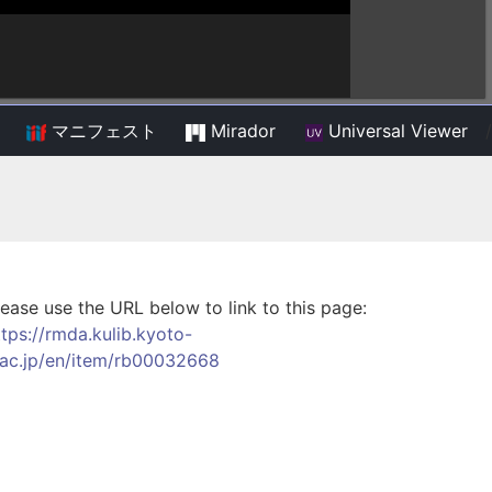
マニフェスト
Mirador
Universal Viewer
/
lease use the URL below to link to this page:
ttps://rmda.kulib.kyoto-
.ac.jp/en/item/rb00032668