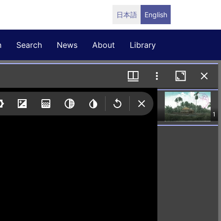
日本語
English
n
Search
News
About
Library