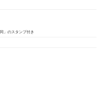
一同」のスタンプ付き
-u.ac.jp/reuse