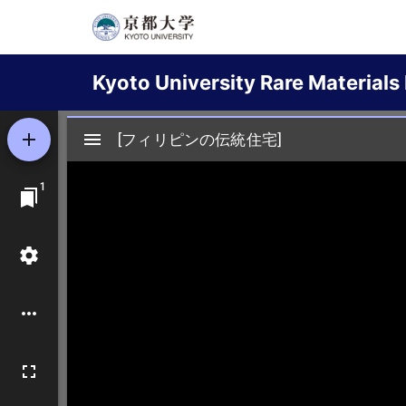
Skip
to
Main
main
Kyoto University Rare Materials 
content
navigation