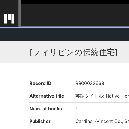
[フィリピンの伝統住宅]
Record ID
RB00032668
Alternative title
英語タイトル: Native Home, 
Num. of books
1
Publisher
Cardinell-Vincent Co., Sa