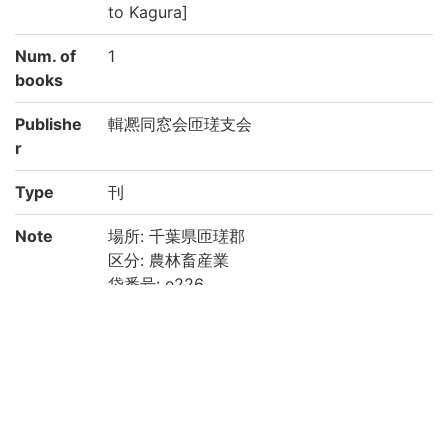
to Kagura]
Num. of
1
books
Publishe
輯凞同窓会匝瑳支会
r
Type
刊
Note
場所: 千葉県匝瑳郡
区分: 農林畜産業
袋番号: e226
Call No
準貴重書庫
Registrat
200022895548
ion No
List No
2531