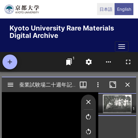
Skip
日本語
English
to
main
Kyoto University Rare Materials
content
Digital Archive
Toggle
naviga