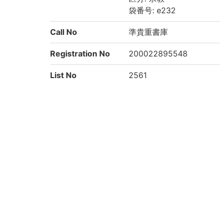
袋番号: e232
Call No
準貴重書庫
Registration No
200022895548
List No
2561
Rights
Guide for Conten
https://rmda.kulib.kyoto
t Reuse
Attribution
京都大学附属図書館 Main Libr
Collection
絵葉書からみるアジア