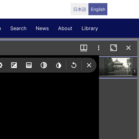
日本語
English
n
Search
News
About
Library