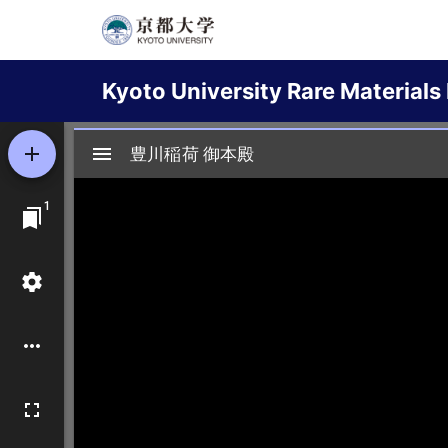
Skip
to
Main
main
Kyoto University Rare Materials 
content
navigation