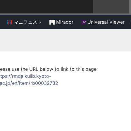
マニフェスト
Mirador
Universal Viewer
/
lease use the URL below to link to this page:
ttps://rmda.kulib.kyoto-
.ac.jp/en/item/rb00032732