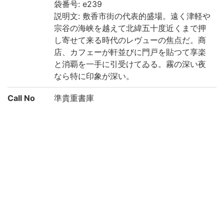
袋番号: e239
説明文: 敷香市街の代表的盛場。遠く津軽や
宗谷の海峡を越えて北緯五十度近くまで押
し寄せて来る時代のレヴューの焦点だ。商
店、カフェーが軒並びに門戸を貼つて享楽
と消覇を一手に引受けてゐる。霧の深い夜
なら特に印象が深い。
Call No
準貴重書庫
Registrat
200022895548
ion No
List No
2595
Rights