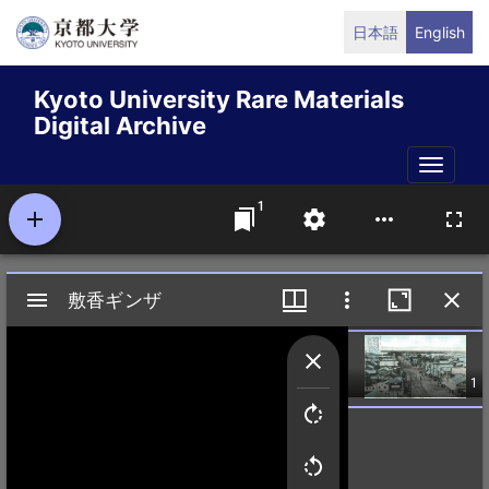
Skip
日本語
English
to
main
Kyoto University Rare Materials
content
Digital Archive
Toggle
naviga