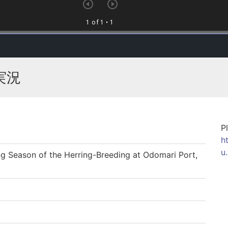
実況
P
h
u
eason of the Herring-Breeding at Odomari Port,