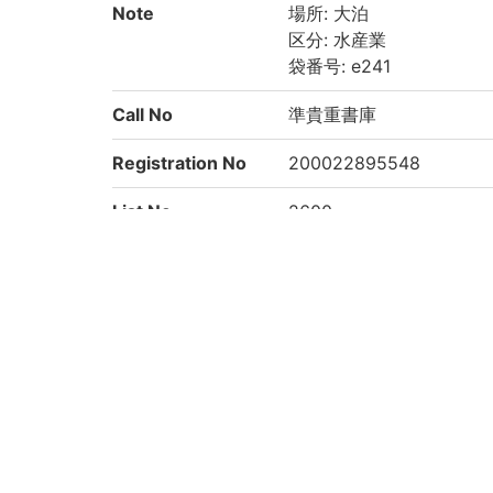
Note
場所: 大泊
区分: 水産業
袋番号: e241
Call No
準貴重書庫
Registration No
200022895548
List No
2600
Rights
Guide for Conten
https://rmda.kulib.kyoto
t Reuse
Attribution
京都大学附属図書館 Main Libr