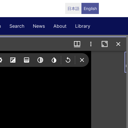
日本語
English
n
Search
News
About
Library