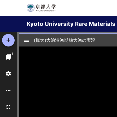
Skip
to
Main
main
Kyoto University Rare Materials 
content
navigation