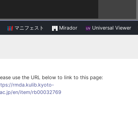
マニフェスト
Mirador
Universal Viewer
/
lease use the URL below to link to this page:
ttps://rmda.kulib.kyoto-
.ac.jp/en/item/rb00032769