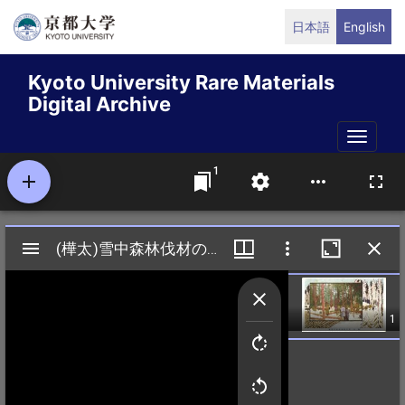
Skip
日本語
English
to
main
Kyoto University Rare Materials
content
Digital Archive
Toggle
naviga