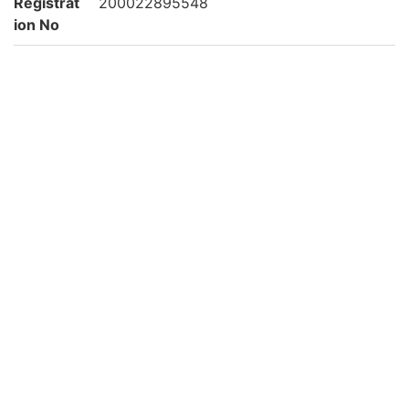
Registrat
200022895548
ion No
List No
2603
Rights
Guide for
https://rmda.kulib.kyoto-u.ac.jp/reuse
Content
Reuse
Attributi
京都大学附属図書館 Main Library, Kyoto U
on
niversity
Collectio
絵葉書からみるアジア
n