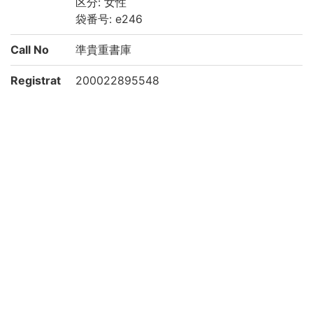
区分: 女性
袋番号: e246
Call No
準貴重書庫
Registrat
200022895548
ion No
List No
2640
Rights
Guide for
https://rmda.kulib.kyoto-u.ac.jp/reuse
Content
Reuse
Attributi
京都大学附属図書館 Main Library, Kyoto U