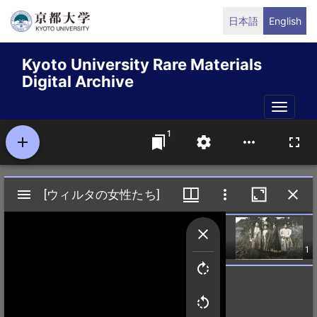
Skip
日本語
English
to
main
Kyoto University Rare Materials
content
Digital Archive
Toggle
naviga