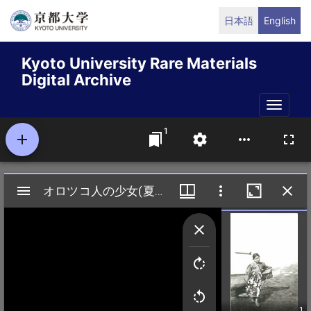
Skip
日本語
English
to
main
Kyoto University Rare Materials
content
Digital Archive
Toggle
naviga