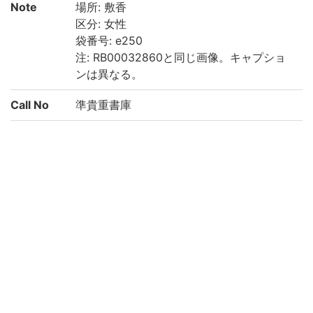
Note
場所: 敷香
区分: 女性
袋番号: e250
注: RB00032860と同じ画像。キャプショ
ンは異なる。
Call No
準貴重書庫
Registrat
200022895548
ion No
List No
2687
Rights
Guide for
https://rmda.kulib.kyoto-u.ac.jp/reuse
Content