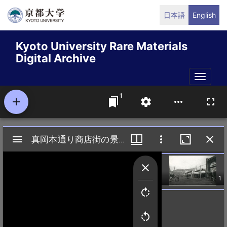
Skip
日本語
English
to
main
Kyoto University Rare Materials
content
Digital Archive
Toggle
naviga