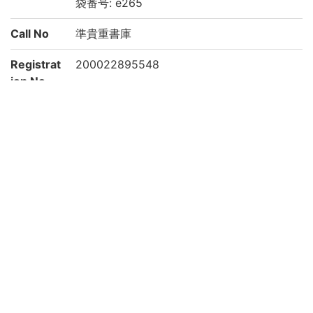
袋番号: e265
Call No
準貴重書庫
Registrat
200022895548
ion No
List No
2792
Rights
Guide for
https://rmda.kulib.kyoto-u.ac.jp/reuse
Content
Reuse
Attributi
京都大学附属図書館 Main Library, Kyoto U
on
niversity