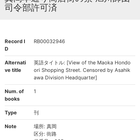
司令部許可済
Record I
RB00032946
D
Alternati
英語タイトル: [View of the Maoka Hondo
ve title
ori Shopping Street. Censored by Asahik
awa Division Headquarter]
Num. of
1
books
Type
刊
Note
場所: 真岡
区分: 街路