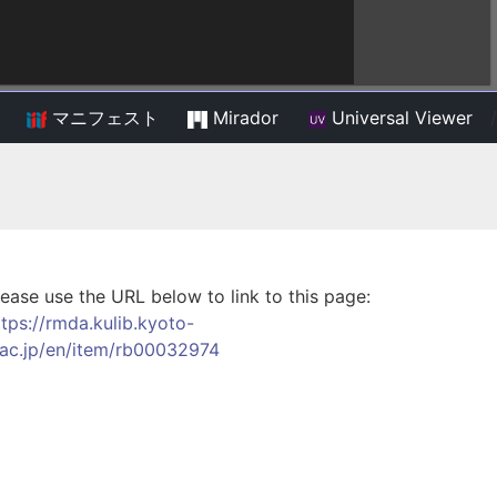
マニフェスト
Mirador
Universal Viewer
/
lease use the URL below to link to this page:
ttps://rmda.kulib.kyoto-
.ac.jp/en/item/rb00032974