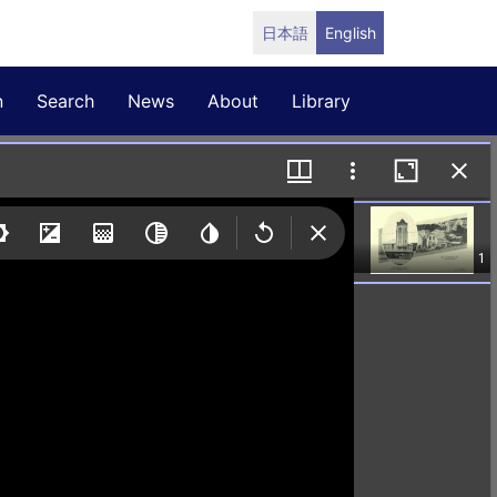
日本語
English
n
Search
News
About
Library