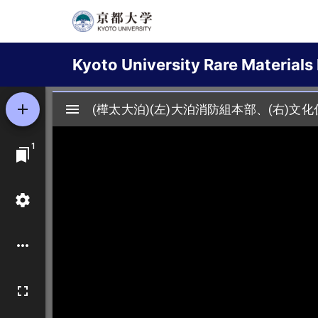
Skip
to
Main
main
Kyoto University Rare Materials 
content
navigation