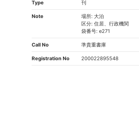
Type
刊
Note
場所: 大泊
区分: 住居、行政機関
袋番号: e271
Call No
準貴重書庫
Registration No
200022895548
List No
2823
Rights
Guide for Conten
https://rmda.kulib.kyoto
t Reuse