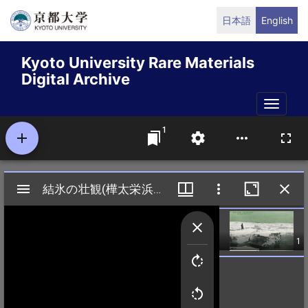
Skip
日本語
English
to
main
Kyoto University Rare Materials
content
Digital Archive
Toggle
naviga