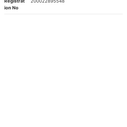
Registrat
200022895548
ion No
List No
2882
Rights
Guide for
https://rmda.kulib.kyoto-u.ac.jp/reuse
Content
Reuse
Attributi
京都大学附属図書館 Main Library, Kyoto U
on
niversity
Collectio
絵葉書からみるアジア
n