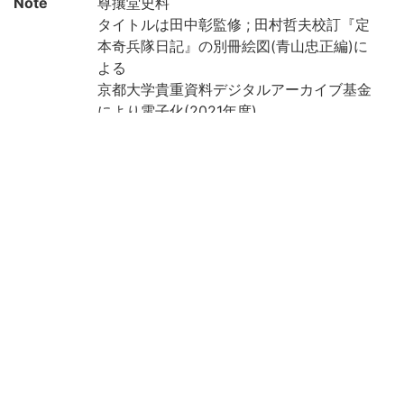
Note
尊攘堂史料
タイトルは田中彰監修 ; 田村哲夫校訂『定
本奇兵隊日記』の別冊絵図(青山忠正編)に
よる
京都大学貴重資料デジタルアーカイブ基金
により電子化(2021年度)
Call No
尊/キ7/貴
Registrat
33685
ion No
Creation
2021
year
List No
5
Rights