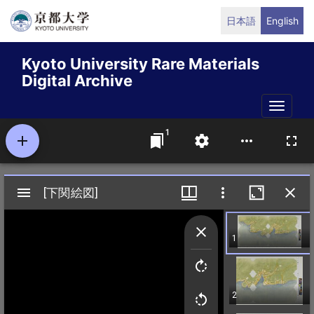
Skip
日本語
English
to
main
Kyoto University Rare Materials
content
Digital Archive
Toggle
naviga