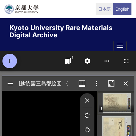
Skip
日本語
English
to
main
Kyoto University Rare Materials
content
Digital Archive
Toggle
naviga