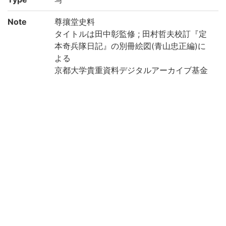
Note
尊攘堂史料
タイトルは田中彰監修 ; 田村哲夫校訂『定
本奇兵隊日記』の別冊絵図(青山忠正編)に
よる
京都大学貴重資料デジタルアーカイブ基金
により電子化(2021年度)
Call No
尊/キ7/貴
Registrat
33685
ion No
Creation
2021
year
List No
7
Rights