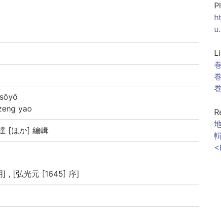
P
h
u
L
巻
巻
巻
sōyō
eng yao
R
地
達 [ほか] 編輯
輯
<
, [弘光元 [1645] 序]