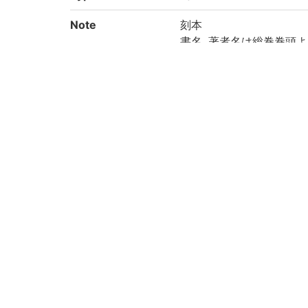
Note
刻本
書名, 著者名は総巻巻頭
その他の編輯者名: (明)朱
序末に「乙酉春正臨川友
丁数: 総巻:1冊([21], 26丁
四周単辺有界10行27字、白口
保存状態: 破損, 虫損あり
四部分類:史部-輿圖類-總
印記: 「第三高等学校圖
Call No
三高貴重書(和):533//16
Creation year
2021
Rights