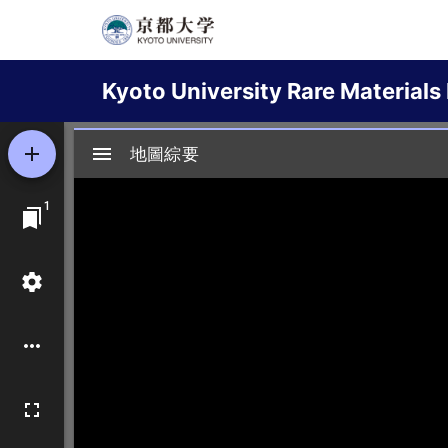
Skip
to
Main
main
Kyoto University Rare Materials 
content
navigation