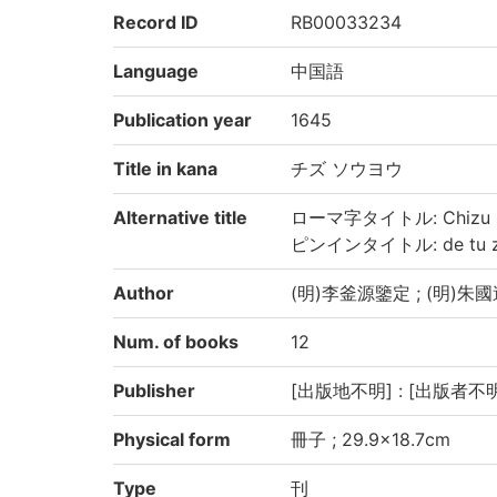
Record ID
RB00033234
Language
中国語
Publication year
1645
Title in kana
チズ ソウヨウ
Alternative title
ローマ字タイトル: Chizu 
ピンインタイトル: de tu z
Author
(明)李釜源鑒定 ; (明)朱國
Num. of books
12
Publisher
[出版地不明] : [出版者不明] 
Physical form
冊子 ; 29.9×18.7cm
Type
刊