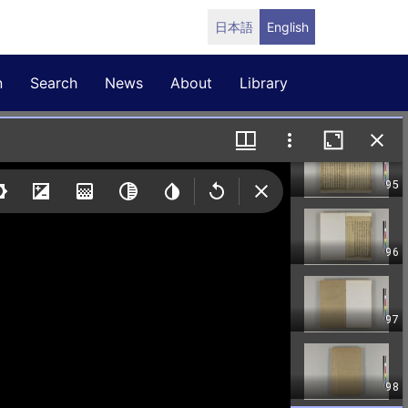
日本語
English
n
Search
News
About
Library