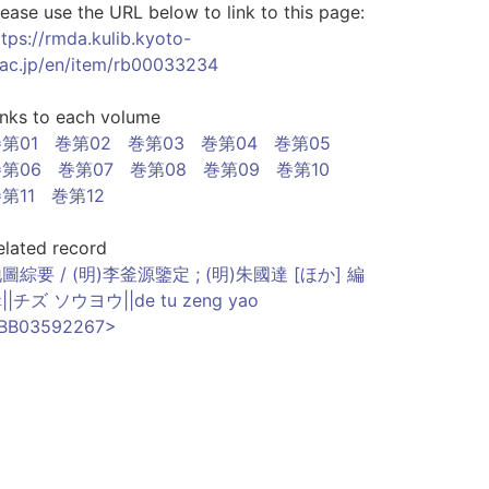
lease use the URL below to link to this page:
ttps://rmda.kulib.kyoto-
.ac.jp/en/item/rb00033234
inks to each volume
第01
巻第02
巻第03
巻第04
巻第05
第06
巻第07
巻第08
巻第09
巻第10
第11
巻第12
elated record
圖綜要 / (明)李釜源鑒定 ; (明)朱國達 [ほか] 編
||チズ ソウヨウ||de tu zeng yao
BB03592267>