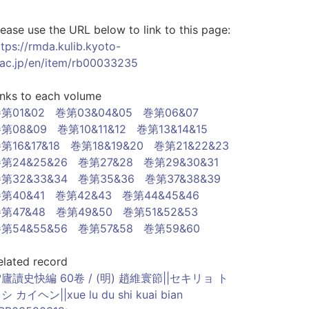
lease use the URL below to link to this page:
ttps://rmda.kulib.kyoto-
.ac.jp/en/item/rb00033235
inks to each volume
第01&02
巻第03&04&05
巻第06&07
第08&09
巻第10&11&12
巻第13&14&15
第16&17&18
巻第18&19&20
巻第21&22&23
第24&25&26
巻第27&28
巻第29&30&31
第32&33&34
巻第35&36
巻第37&38&39
第40&41
巻第42&43
巻第44&45&46
第47&48
巻第49&50
巻第51&52&53
第54&55&56
巻第57&58
巻第59&60
elated record
廬讀史快編 60卷 / (明) 趙維寰節||セキリョ ト
シ カイヘン||xue lu du shi kuai bian