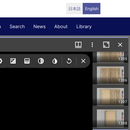
日本語
English
n
Search
News
About
Library