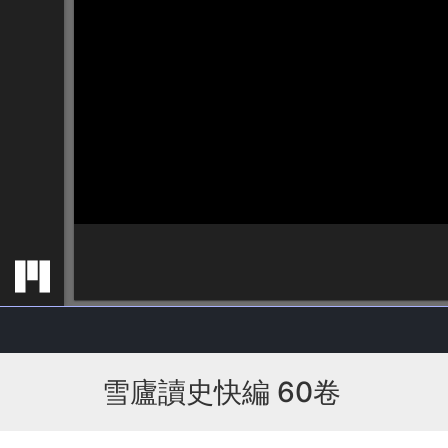
雪廬讀史快編 60卷