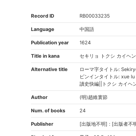
Record ID
RB00033235
Language
中国語
Publication year
1624
Title in kana
セキリョ トクシ カイヘン
Alternative title
ローマ字タイトル: Sekiryo t
ピンインタイトル: xue lu du 
讀史快編||トクシ カイヘン||du
Author
(明)趙維寰節
Num. of books
24
Publisher
[出版地不明] : [出版者不明] 