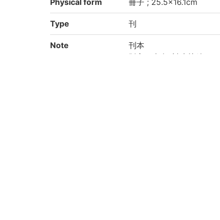
Physical form
冊子 ; 25.5×16.1cm
Type
刊
Note
刊本
版心の書名: 讀史快編
序(陳熈昌)末に「天啓壬
序(顧國寳)末に「甲子仲
冊次は小口書による
1:卷1-2, 2:卷3-5, 3:卷6-7,
20, 9:卷21-23, 10: 卷24-2
15:卷37-39, 16:卷40-41, 
卷51-53, 22:卷54-56, 2
印記:「大坂中學校圖書之
Call No
三高貴重書(和):515//62
Creation year
2021
Rights