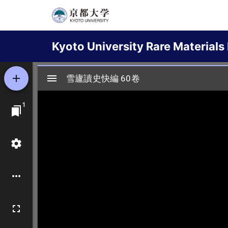
Skip
to
Main
main
Kyoto University Rare Materials 
content
navigation