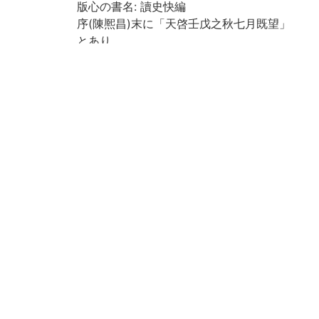
版心の書名: 讀史快編
序(陳熈昌)末に「天啓壬戊之秋七月既望」
とあり
序(顧國寳)末に「甲子仲夏日」とあり
冊次は小口書による
1:卷1-2, 2:卷3-5, 3:卷6-7, 4:卷8-9, 5:卷10-1
2, 6:卷13-15, 7:卷16-18, 8:卷18[続]-20, 9:
卷21-23, 10: 卷24-26, 11: 卷27-28, 12: 卷2
9-31, 13:卷32-34, 14:卷35-36, 15:卷37-39,
16:卷40-41, 17:卷42-43, 18:卷44-46, 19:卷
47-48, 20:卷49-50, 21:卷51-53, 22:卷54-
56, 23:卷57-58, 24:卷59-60
印記:「大坂中學校圖書之印」
Call No
三高貴重書(和):515//62/三高和
Creation
2021
year