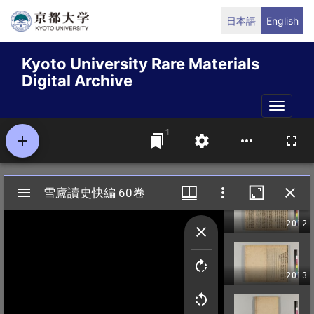
Skip
日本語
English
to
main
Kyoto University Rare Materials
content
Digital Archive
Toggle
naviga