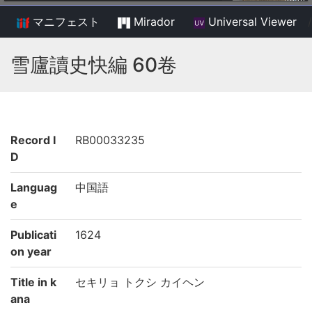
マニフェスト
Mirador
Universal Viewer
/
雪廬讀史快編 60卷
Record I
RB00033235
D
Languag
中国語
e
Publicati
1624
on year
Title in k
セキリョ トクシ カイヘン
ana