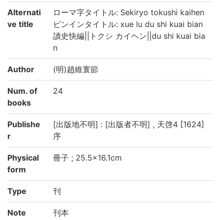
Alternati
ローマ字タイトル: Sekiryo tokushi kaihen
ve title
ピンインタイトル: xue lu du shi kuai bian
讀史快編||トクシ カイヘン||du shi kuai bia
n
Author
(明)趙維寰節
Num. of
24
books
Publishe
[出版地不明] : [出版者不明] , 天啓4 [1624]
r
序
Physical
冊子 ; 25.5×16.1cm
form
Type
刊
Note
刊本