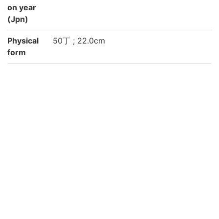
on year
(Jpn)
Physical
50丁 ; 22.0cm
form
Type
刊
Note
和漢古書につき記述対象資料毎に書誌レコ
ード作成
標題の「おはん長右衛門」は角書
責任表示は本文末より。「作者菅専助/安永
五丙申歳/十月十五日」
内題下に「座本豊竹此吉」とあり
裏見返しに「元祖豊竹越前少掾孫 豊竹若太
夫/高弟豊竹筑前少掾/門人豊竹此太夫 」の
奥書あり
丸本(七行)
和装, 帙入