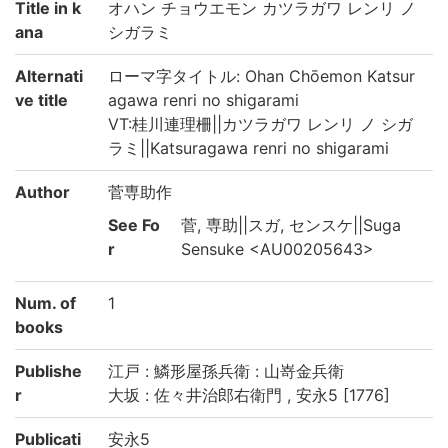
Title in k
オハン チョウエモン カツラガワ レンリ ノ
ana
シガラミ
Alternati
ローマ字タイトル: Ohan Chōemon Katsur
ve title
agawa renri no shigarami
VT:桂川連理柵||カツラガワ レンリ ノ シガ
ラミ||Katsuragawa renri no shigarami
Author
菅専助作
See Fo
菅, 専助||スガ, センスケ||Suga
r
Sensuke <AU00205643>
Num. of
1
books
Publishe
江戸 : 鱗形屋孫兵衛 : 山嵜金兵衛
r
大坂 : 佐々井治郎右衛門 , 安永5 [1776]
Publicati
安永5