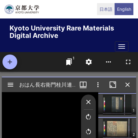
Skip
日本語
English
to
main
Kyoto University Rare Materials
content
Digital Archive
Toggle
naviga