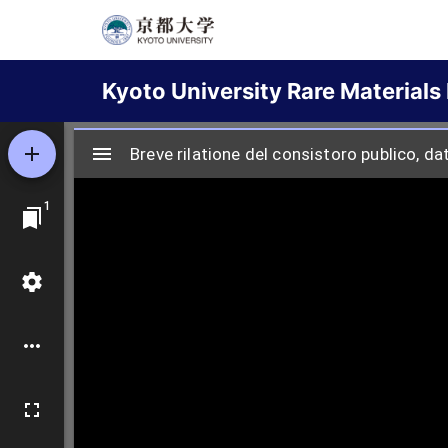
Skip
to
Main
main
Kyoto University Rare Materials 
content
navigation