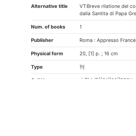
Alternative title
VT:Breve rilatione del c
dalla Santita di Papa Gre
Num. of books
1
Publisher
Roma : Appresso Frances
Physical form
20, [1] p. ; 16 cm
Type
刊
Call No
上野文庫||CII||22||BREV
Registration No
92001320
Creation year
2022
Rights