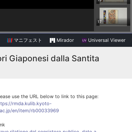
マニフェスト
Mirador
Universal Viewer
/
ri Giaponesi dalla Santita
lease use the URL below to link to this page:
ttps://rmda.kulib.kyoto-
.ac.jp/en/item/rb00033969
ink
reve rilatione del consistoro publico, dato a