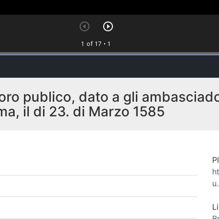
toro publico, dato a gli ambasciado
oma, il di 23. di Marzo 1585
P
h
u
L
B