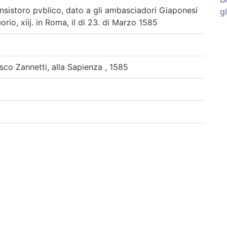
onsistoro pvblico, dato a gli ambasciadori Giaponesi
g
orio, xiij. in Roma, il di 23. di Marzo 1585
co Zannetti, alla Sapienza , 1585