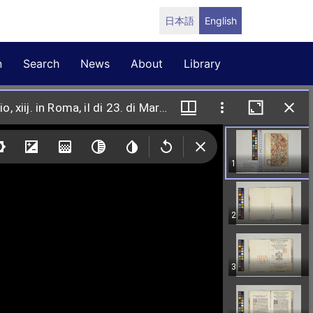
日本語
English
n
Search
News
About
Library