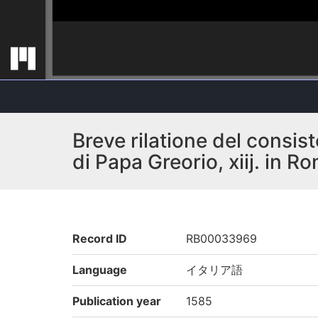
Breve rilatione del consis
di Papa Greorio, xiij. in R
Record ID
RB00033969
Language
イタリア語
Publication year
1585