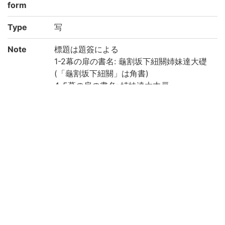
form
Type
写
Note
標題は題簽による
1-2幕の扉の書名: 龜割坂下紐關姉妹達大礎
(「龜割坂下紐關」は角書)
4-5幕の扉の書名: 姉妹達大木戸
日本古典籍総合目録データベースによる著
者名: 辰岡万作, 近松徳叟
日本古典籍総合目録データベースによる初
演年: 寛政5年[1793]
丸本歌舞伎台帳
全5幕 (1: 大序/紙數68帖 2: 二ツ目/帋員41
帖 3: 三ツ目/墨附53帳, 4: 四ツ目/墨附48梃
, 五ツ目/墨附15梃, 道行江戸繪姿/墨附6丁)
各幕終丁に「七五三」「しめ」とあり
和装, 帙入
印記: 「長嶋町五丁目/大野屋惣八」「大惣