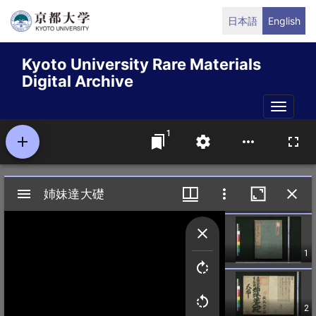
Skip
日本語
English
to
main
Kyoto University Rare Materials
content
Digital Archive
Toggle
naviga