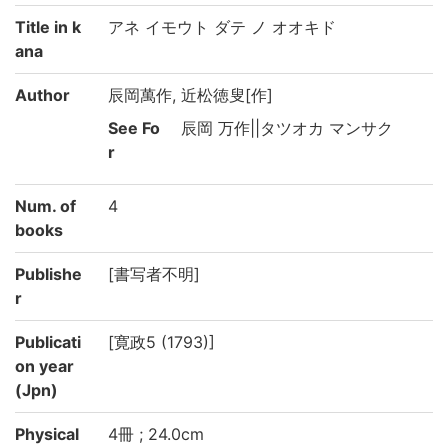
Title in k
アネ イモウト ダテ ノ オオキド
ana
Author
辰岡萬作, 近松徳叟[作]
See Fo
辰岡 万作||タツオカ マンサク
r
Num. of
4
books
Publishe
[書写者不明]
r
Publicati
[寛政5 (1793)]
on year
(Jpn)
Physical
4冊 ; 24.0cm