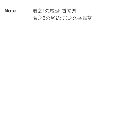
Note
卷之1の尾題: 香篭艸
卷之6の尾題: 加之久香籠草
見返しの書名: 加之/久/全傳/新稗史/香篭草
題簽の書名: 春興かしく全傳かこめ草(「か
しく」「かこめ」は変体かな)
責任表示は内題下及び卷之6巻末による
全[157]丁 (巻之1: 32丁 巻之2: 22丁 巻之3:
25丁 巻之4: 24丁 巻之5: 23丁 巻之6: 31丁)
四周単辺, 毎半丁11行
漢字交り平仮名文, 一部振仮名付
和装, 帙入
印記: 「大」
保存状態: 汚損, 虫損, くたびれあり
国文学研究資料館「日本語の歴史的典籍の
国際共同研究ネットワーク構築計画」によ
り電子化(令和4年度)
Call No
4-41||ア||22