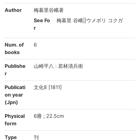
Author
梅暮里谷峨著
See Fo
梅暮里 谷峨||ウメボリ コクガ
r
Num. of
6
books
Publishe
山崎平八 : 若林清兵衛
r
Publicati
文化8 [1811]
on year
(Jpn)
Physical
6冊 ; 22.5cm
form
Type
刊