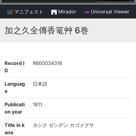
マニフェスト
Mirador
Universal Viewer
/
加之久全傳香篭艸 6巻
Record I
RB00034316
D
Languag
日本語
e
Publicati
1811
on year
Title in k
カシク ゼンデン カゴメグサ
ana