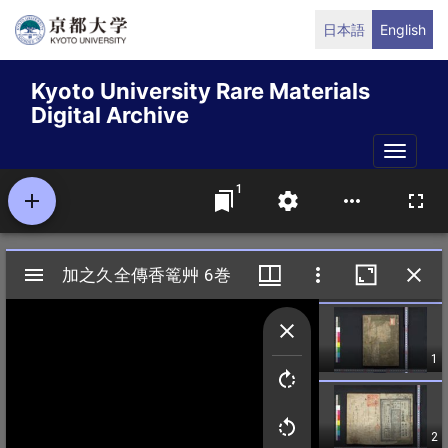
Skip
日本語
English
to
main
Kyoto University Rare Materials
content
Digital Archive
Toggle
naviga