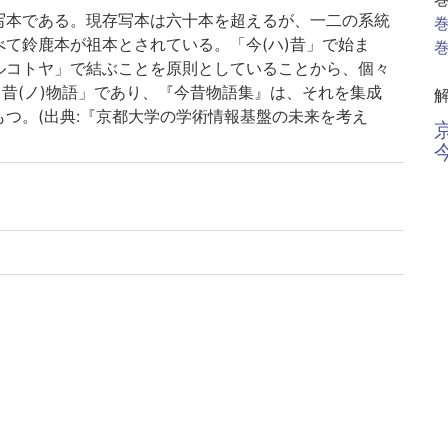
写本である。現存写本は六十本を超えるが、一二の系統
巻
て鈴鹿本が祖本とされている。「今(ハ)昔」で始ま
巻
ルコトヤ」で結ぶことを原則としていることから、個々
)昔(ノ)物語」であり、『今昔物語集』は、それを集成
つ。(出典:『京都大学の学術情報基盤の未来を考え