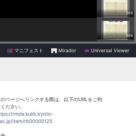
マニフェスト
Mirador
Universal Viewer
/
このページへリンクする際は、以下のURLをご利
用ください。
ttps://rmda.kulib.kyoto-
.ac.jp/item/rb00000125
巻号