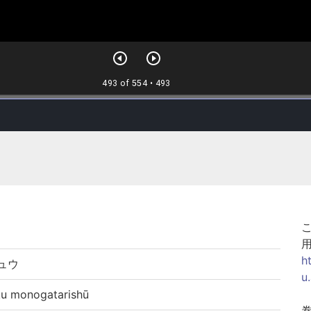
h
ュウ
u
monogatarishū