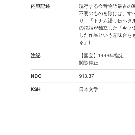
内容記述
現存する今昔物語最古の
不明のものを除けば、すべ
り、「トナム語リ伝ヘタ
の説話が独立した「今(ハ
した作品という意味合をも
る』)
注記
【国宝】1996年指定
閲覧停止
NDC
913.37
KSH
日本文学
物語 草紙 日記文学
作成年度
1996
権利関係