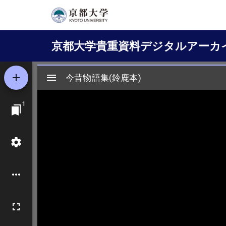
メ
イ
Main
ン
京都大学貴重資料デジタルアーカ
コ
navigation
ン
テ
ン
ツ
に
移
動