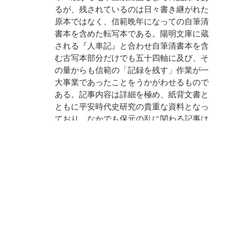
るが、残されているのは日々書き継がれた
原本ではなく、信範晩年になっての自筆清
書本を含めた転写本である。陽明文庫に蔵
される『人車記』と合わせ自筆清書本を含
む古写本部分だけでも五十四軸に及び、そ
の量からも信範の「記録を残す」作業が一
大事業であったことをうかがわせるもので
ある。記事内容は詳細を極め、紙背文書と
ともに平安時代史研究の貴重な資料となっ
ており、なかでも保元の乱に関わる記事は
特に注目されるものである。なお本書と僚
巻をなす断簡が京都大学文学部博物館の平
松文書中に一一一葉と当館に一葉(仁安三
(一一六八)年三月二十三～二十六日)があ
る。上横手雅敬「「人車記」解説」(『陽明
叢書 記録文書篇』第五輯 思文閣出版 昭和
六二)参照。(解説の出典: 平成8年度秋季展
示図録『「今昔物語集」への招待 - 鈴鹿本