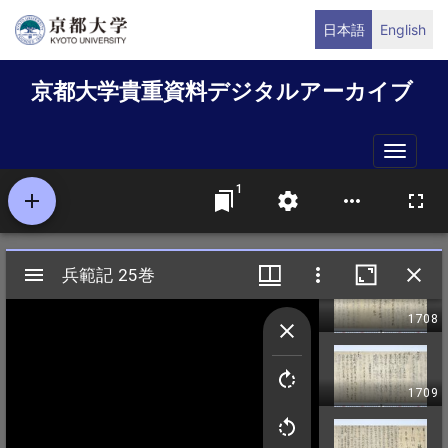
メ
日本語
English
イ
ン
京都大学貴重資料デジタルアーカイブ
コ
ン
テ
Toggle
ン
naviga
ツ
に
移
動