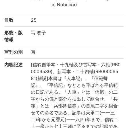
a, Nobunori
冊数
25
形態・版
写 巻子
情報
写刊の別
写
内容記述
[信範自筆本・十九軸及び古写本・六軸(RB0
0006580)、新写本・二十四軸(RB000065
81)解説]本書は『人車記』、『信範卿
記』、『平信記』などとも呼ばれる平信範
の日記である。「人車」とは「信範」の二
字からの偏と部分を抽出して組合せ、「兵
範」とは「兵部卿信範」の首尾二字を組合
せての命名である。記事は天承二(一一三
二)年から元暦元(一一八四)年まで、信範二
十一歳から七十三歳に至るまでの記録であ