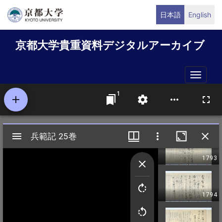
メ
日本語
English
イ
ン
京都大学貴重資料デジタルアーカイブ
コ
ン
テ
Toggle
ン
naviga
ツ
に
移
動