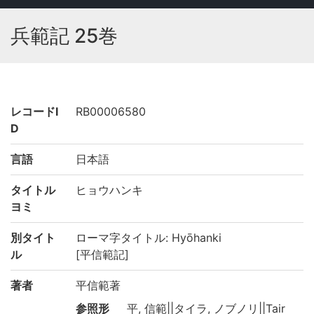
兵範記 25巻
レコードI
RB00006580
D
言語
日本語
タイトル
ヒョウハンキ
ヨミ
別タイト
ローマ字タイトル: Hyōhanki
ル
[平信範記]
著者
平信範著
参照形
平, 信範||タイラ, ノブノリ||Tair