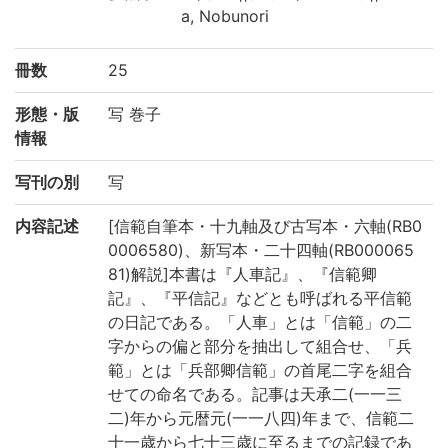
a, Nobunori
冊数
25
形態・版
写 巻子
情報
写刊の別
写
内容記述
[信範自筆本・十九軸及び古写本・六軸(RB0
0006580)、新写本・二十四軸(RB000065
81)解説]本書は『人車記』、『信範卿
記』、『平信記』などとも呼ばれる平信範
の日記である。「人車」とは「信範」の二
字からの偏と部分を抽出して組合せ、「兵
範」とは「兵部卿信範」の首尾二字を組合
せての命名である。記事は天承二(一一三
二)年から元暦元(一一八四)年まで、信範二
十一歳から七十三歳に至るまでの記録であ