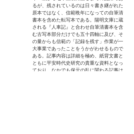
るが、残されているのは日々書き継がれた
原本ではなく、信範晩年になっての自筆清
書本を含めた転写本である。陽明文庫に蔵
される『人車記』と合わせ自筆清書本を含
む古写本部分だけでも五十四軸に及び、そ
の量からも信範の「記録を残す」作業が一
大事業であったことをうかがわせるもので
ある。記事内容は詳細を極め、紙背文書と
ともに平安時代史研究の貴重な資料となっ
ており、なかでも保元の乱に関わる記事は
特に注目されるものである。なお本書と僚
巻をなす断簡が京都大学文学部博物館の平
松文書中に一一一葉と当館に一葉(仁安三
(一一六八)年三月二十三～二十六日)があ
る。上横手雅敬「「人車記」解説」(『陽明
叢書 記録文書篇』第五輯 思文閣出版 昭和
六二)参照。(解説の出典: 平成8年度秋季展
示図録『「今昔物語集」への招待 - 鈴鹿本