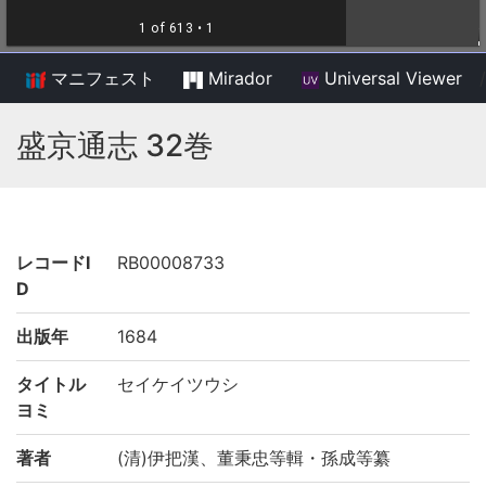
マニフェスト
Mirador
Universal Viewer
/
盛京通志 32巻
レコードI
RB00008733
D
出版年
1684
タイトル
セイケイツウシ
ヨミ
著者
(清)伊把漢、董秉忠等輯・孫成等纂