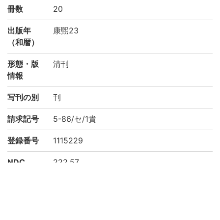
冊数
20
出版年
康煕23
（和暦）
形態・版
清刊
情報
写刊の別
刊
請求記号
5-86/セ/1貴
登録番号
1115229
NDC
222.57
KSH
中国地理
作成年度
2000