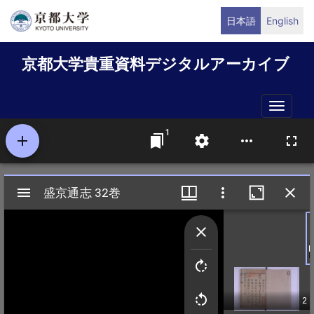
メ
日本語
English
イ
ン
京都大学貴重資料デジタルアーカイブ
コ
ン
テ
Toggle
ン
naviga
ツ
に
移
動