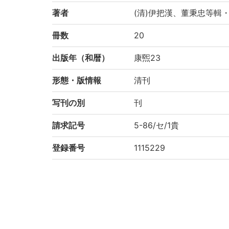
著者
(清)伊把漢、董秉忠等輯
冊数
20
出版年（和暦）
康煕23
形態・版情報
清刊
写刊の別
刊
請求記号
5-86/セ/1貴
登録番号
1115229
NDC
222.57
KSH
中国地理
作成年度
2000