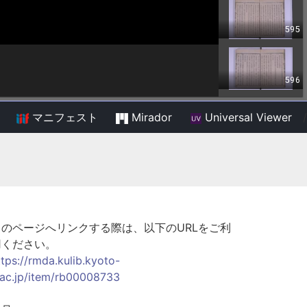
マニフェスト
Mirador
Universal Viewer
/
このページへリンクする際は、以下のURLをご利
用ください。
ttps://rmda.kulib.kyoto-
.ac.jp/item/rb00008733