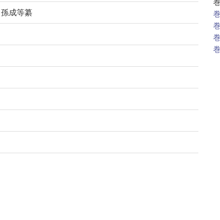
・孫成等纂
巻
巻
巻
巻