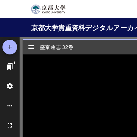
メ
イ
Main
ン
京都大学貴重資料デジタルアーカ
コ
navigation
ン
テ
ン
ツ
に
移
動