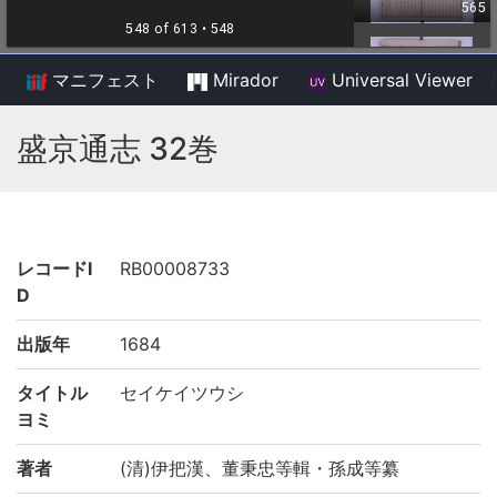
マニフェスト
Mirador
Universal Viewer
/
盛京通志 32巻
レコードI
RB00008733
D
出版年
1684
タイトル
セイケイツウシ
ヨミ
著者
(清)伊把漢、董秉忠等輯・孫成等纂