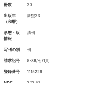
冊数
20
出版年
康煕23
（和暦）
形態・版
清刊
情報
写刊の別
刊
請求記号
5-86/セ/1貴
登録番号
1115229
NDC
222.57
KSH
中国地理
作成年度
2000