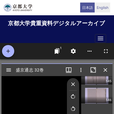
メ
日本語
English
イ
ン
京都大学貴重資料デジタルアーカイブ
コ
ン
テ
Toggle
ン
naviga
ツ
に
移
動