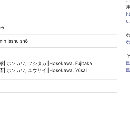
h
u
ョウ
 isshu shō
巻
||ホソカワ, フジタカ||Hosokawa, Fujitaka
斎||ホソカワ, ユウサイ||Hosokawa, Yūsai