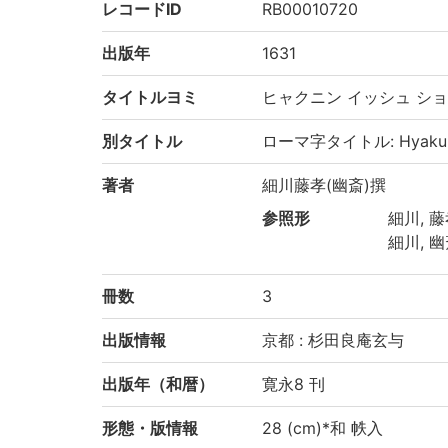
レコードID
RB00010720
出版年
1631
タイトルヨミ
ヒャクニン イッシュ シ
別タイトル
ローマ字タイトル: Hyakunin
著者
細川藤孝(幽斎)撰
参照形
細川, 藤孝
細川, 幽
冊数
3
出版情報
京都 : 杉田良庵玄与
出版年（和暦）
寛永8 刊
形態・版情報
28 (cm)*和 帙入