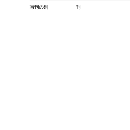
写刊の別
刊
注記
国文学研究資料館「日本
により電子化(令和2年度)
請求記号
4-23/ヒ/2
登録番号
91002863-91002865
作成年度
2020
リストNO
KYOT-05343
権利関係
二次利用方法
https://rmda.kulib.kyoto