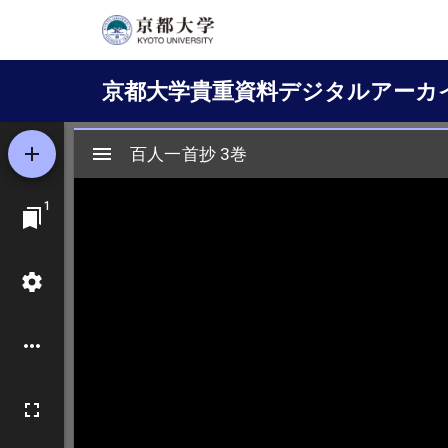
メ
イ
Main
ン
京都大学貴重資料デジタルアーカ
コ
navigation
ン
テ
ン
ツ
に
移
動